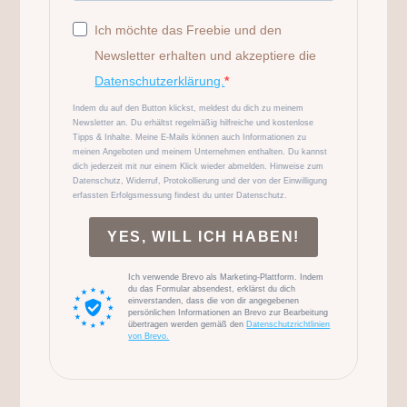
Ich möchte das Freebie und den
Newsletter erhalten und akzeptiere die
Datenschutzerklärung.
Indem du auf den Button klickst, meldest du dich zu meinem
Newsletter an. Du erhältst regelmäßig hilfreiche und kostenlose
Tipps & Inhalte. Meine E-Mails können auch Informationen zu
meinen Angeboten und meinem Unternehmen enthalten. Du kannst
dich jederzeit mit nur einem Klick wieder abmelden. Hinweise zum
Datenschutz, Widerruf, Protokollierung und der von der Einwilligung
erfassten Erfolgsmessung findest du unter Datenschutz.
YES, WILL ICH HABEN!
Ich verwende Brevo als Marketing-Plattform. Indem
du das Formular absendest, erklärst du dich
einverstanden, dass die von dir angegebenen
persönlichen Informationen an Brevo zur Bearbeitung
übertragen werden gemäß den
Datenschutzrichtlinien
von Brevo.